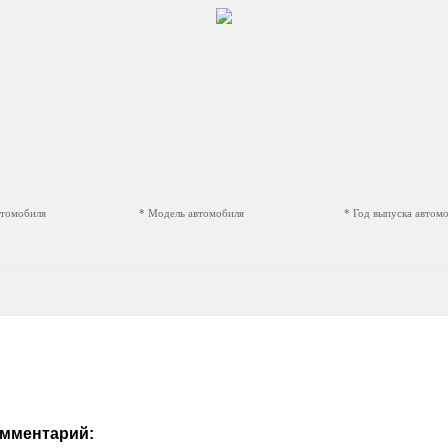
втомобиля
* Модель автомобиля
* Год выпуска автом
омментарий: